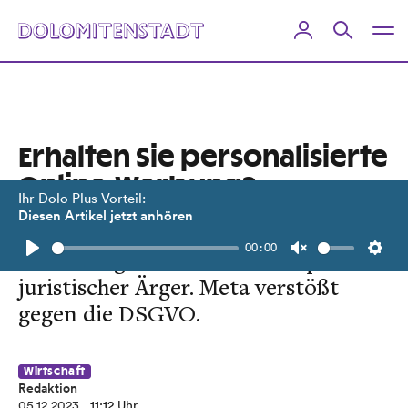
Erhalten Sie personalisierte
Online-Werbung?
Ihr Dolo Plus Vorteil:
Diesen Artikel jetzt anhören
Dem Mutterkonzern von Facebook
00:00
und Instagram droht in Europa
Play
Unmute
Setti
juristischer Ärger. Meta verstößt
gegen die DSGVO.
Wirtschaft
Redaktion
05.12.2023
, 11:12 Uhr