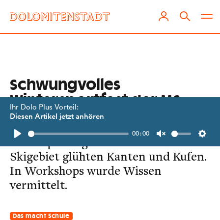
Schwungvolles
Wintersport­fest der MS
Ihr Dolo Plus Vorteil:
Egger-Lienz
Diesen Artikel jetzt anhören
00:00
Beim Sporttag im Zettersfeld-
Play
Unmute
Setti
Skigebiet glühten Kanten und Kufen.
In Workshops wurde Wissen
vermittelt.
Das macht Schule