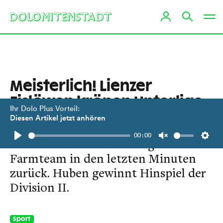
Meisterlich! Lienzer
Eislöwen krönen Unterliga-
Ihr Dolo Plus Vorteil:
Saison
Diesen Artikel jetzt anhören
00:00
Nach 6:1-Rückstand schlug das
Play
Unmute
Setti
Farmteam in den letzten Minuten
zurück. Huben gewinnt Hinspiel der
Division II.
Sport