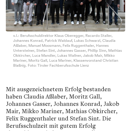
v.l.: Berufsschuldirektor Klaus Oberegger, Racardo Staller,
Johannes Konrad, Patrick Waldauf, Lukas Schwarzl, Claudia
Aßlaber, Manuel Moosmann, Felix Ruggenthaler, Hannes
Untersteiner, Stefan Sint, Johannes Gasser, Phillip Sinn, Mathias
Obkircher, Luca Mandler, Lukas Wallner, Jakob Mair, Mikko
Mariner, Moritz Gall, Luca Mariner, Klassenvorstand Christian
Blaßnig. Foto: Tiroler Fachberufsschule Lienz
Mit ausgezeichnetem Erfolg bestanden
haben Claudia Aßlaber, Moritz Gall,
Johannes Gasser, Johannes Konrad, Jakob
Mair, Mikko Mariner, Mathias Obkircher,
Felix Ruggenthaler und Stefan Sint. Die
Berufsschulzeit mit gutem Erfolg