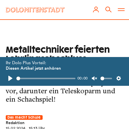
Metalltechniker feierten
Lehrlingsabschluss
Ihr Dolo Plus Vorteil:
Diesen Artikel jetzt anhören
Am 9. Februar stellten junge
00:00
Facharbeiter ihre Abschlussprojekte
Play
Unmute
Setti
vor, darunter ein Teleskoparm und
ein Schachspiel!
Das macht Schule
Redaktion
15.02.2024
, 15:13 Uhr