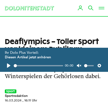
Deaflympics – Toller Sport
vor kleinem Publikum
Ihr Dolo Plus Vorteil:
Diesen Artikel jetzt anhören
Die Lienzer Physiotherapeutin Julia
00:00
Fast war bei den olympischen
Play
Unmute
Setti
Winterspielen der Gehörlosen dabei.
Sport
Sportredaktion
16.03.2024
, 16:11 Uhr