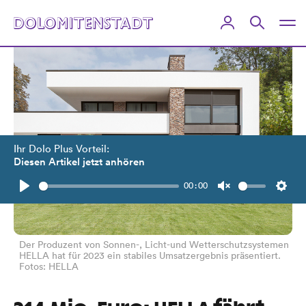
Ihr Dolo Plus Vorteil:
Diesen Artikel jetzt anhören
00:00
Play
Unmute
Setti
Der Produzent von Sonnen-, Licht-und Wetterschutzsystemen
HELLA hat für 2023 ein stabiles Umsatzergebnis präsentiert.
Fotos: HELLA