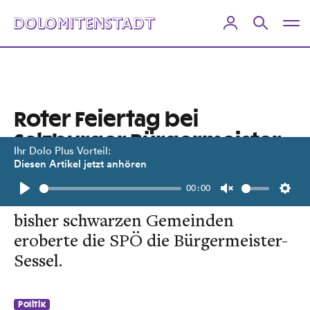
Roter Feiertag bei
Salzburger Bürgermeister-
Ihr Dolo Plus Vorteil:
Stichwahlen
Diesen Artikel jetzt anhören
00:00
In der Mozartstadt und weiteren
Play
Unmute
Setti
bisher schwarzen Gemeinden
eroberte die SPÖ die Bürgermeister-
Sessel.
Politik