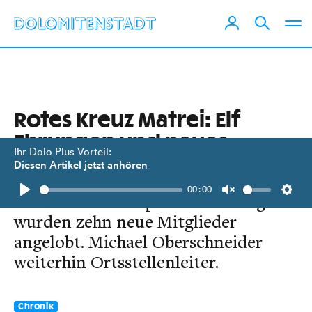
Rotes Kreuz Matrei: Elf
Ehrungen und neues
Ihr Dolo Plus Vorteil:
Fahrzeug
Diesen Artikel jetzt anhören
00:00
Bei der Jahreshauptversammlung
Play
Unmute
Setti
wurden zehn neue Mitglieder
angelobt. Michael Oberschneider
weiterhin Ortsstellenleiter.
Chronik