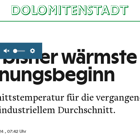
 bisher wärmste 
Unmute
Settings
hnungsbeginn
ittstemperatur für die vergange
industriellem Durchschnitt.
24
, 07:42 Uhr