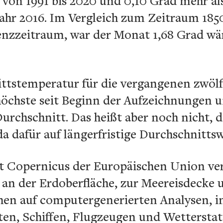
 von 1991 bis 2020 und 0,10 Grad mehr al
hr 2016. Im Vergleich zum Zeitraum 1850
enzzeitraum, war der Monat 1,68 Grad wär
ittstemperatur für die vergangenen zwölf
 höchste seit Beginn der Aufzeichnungen u
rchschnitt. Das heißt aber noch nicht, da
 da dafür auf längerfristige Durchschnitts
 Copernicus der Europäischen Union ver
an der Erdoberfläche, zur Meereisdecke 
hen auf computergenerierten Analysen, in
ten, Schiffen, Flugzeugen und Wettersta