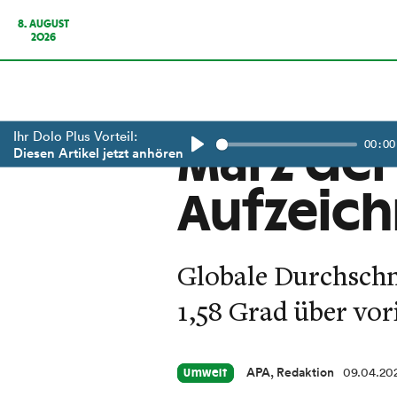
8. AUGUST
2026
Ihr Dolo Plus Vorteil:
00:00
März der
Diesen Artikel jetzt anhören
Play
Aufzeic
Globale Durchschn
1,58 Grad über vor
APA, Redaktion
09.04.20
Umwelt