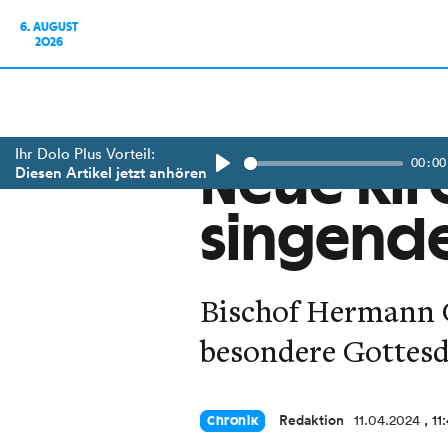
6. AUGUST
2026
Ihr Dolo Plus Vorteil:
00:00
Neue Kir
Diesen Artikel jetzt anhören
Play
singende
Bischof Hermann Gl
besondere Gottesdi
Redaktion
11.04.2024
, 11
Chronik