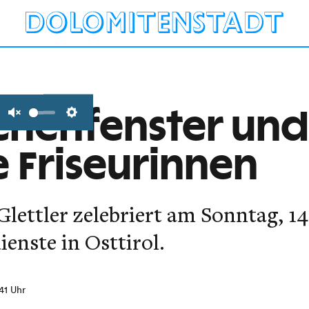
chenfenster und
Unmute
Settings
 Friseurinnen
ettler zelebriert am Sonntag, 14.
enste in Osttirol.
:41 Uhr