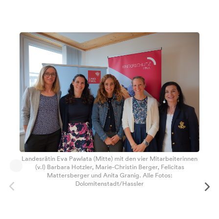
Landesrätin Eva Pawlata (Mitte) mit den vier Mitarbeiterinnen
(v.l) Barbara Hotzler, Marie-Christin Berger, Felicitas
Mattersberger und Anita Granig. Alle Fotos:
Dolomitenstadt/Hassler