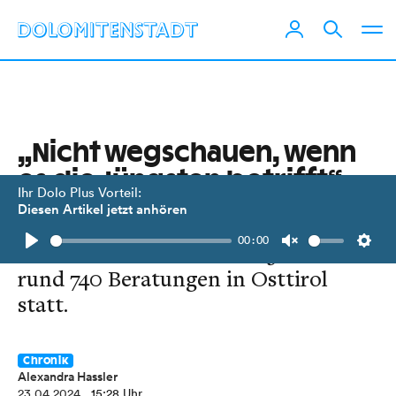
„Nicht wegschauen, wenn
es die Jüngsten betrifft“
Ihr Dolo Plus Vorteil:
Diesen Artikel jetzt anhören
Das Kinderschutzzentrum Lienz zog
00:00
in ein neues Gebäude. 2023 fanden
Play
Unmute
Setti
rund 740 Beratungen in Osttirol
statt.
Chronik
Alexandra Hassler
23.04.2024
, 15:28 Uhr