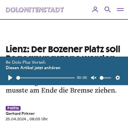
Lienz: Der Bozener Platz soll
Begegnungszone werden
Ihr Dolo Plus Vorteil:
Diesen Artikel jetzt anhören
Auf den ersten Blick ein einfaches
00:00
Unterfangen. Doch der Gemeinderat
Play
Unmute
Setti
musste am Ende die Bremse ziehen.
Politik
Gerhard Pirkner
25.04.2024
, 08:05 Uhr