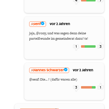
4
7
senf
vor 2 Jahren
jaja, @rony, und was sagen denn deine
parteifreunde im gemeinderat dazu? ts!
1
3
Hannes Schwarzer
vor 2 Jahren
@senf: Die... ? (dafür waren alle)
3
1