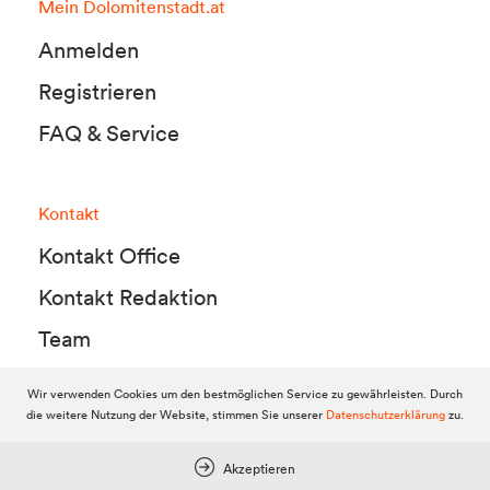
Mein Dolomitenstadt.at
Anmelden
Registrieren
FAQ & Service
Kontakt
Kontakt Office
Kontakt Redaktion
Team
Wir verwenden Cookies um den bestmöglichen Service zu gewährleisten. Durch
die weitere Nutzung der Website, stimmen Sie unserer
Datenschutzerklärung
zu.
© 2010-2026 Dolomitenstadt.at
Dolomitenstadt Media KG, Dolomitenstraße 1 / 7. Stock, 9900 Lienz,
Tel.:
04852 700500
Akzeptieren