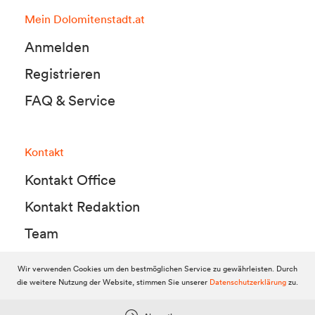
Mein Dolomitenstadt.at
Anmelden
Registrieren
FAQ & Service
Kontakt
Kontakt Office
Kontakt Redaktion
Team
Wir verwenden Cookies um den bestmöglichen Service zu gewährleisten. Durch
die weitere Nutzung der Website, stimmen Sie unserer
Datenschutzerklärung
zu.
© 2010-2026 Dolomitenstadt.at
Dolomitenstadt Media KG, Dolomitenstraße 1 / 7. Stock, 9900 Lienz,
Tel.:
04852 700500