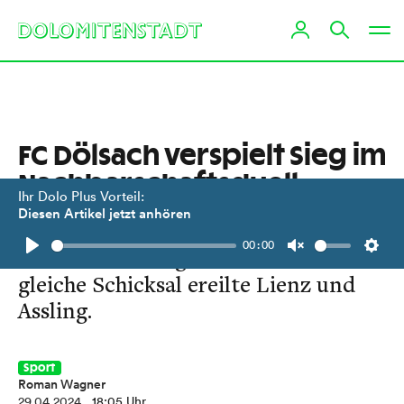
FC Dölsach verspielt Sieg im
Nachbarschaftsduell
Ihr Dolo Plus Vorteil:
Diesen Artikel jetzt anhören
Gegen Nußdorf-Debant gab man
00:00
eine 2:0-Führung aus der Hand. Das
Play
Unmute
Setti
gleiche Schicksal ereilte Lienz und
Assling.
Sport
Roman Wagner
29.04.2024
, 18:05 Uhr