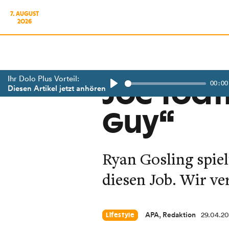
7. AUGUST
2026
Ihr Dolo Plus Vorteil:
00:00
Joe Tödtl
Diesen Artikel jetzt anhören
Play
Guy“
Ryan Gosling spiel
diesen Job. Wir ve
APA, Redaktion
29.04.2
Lifestyle