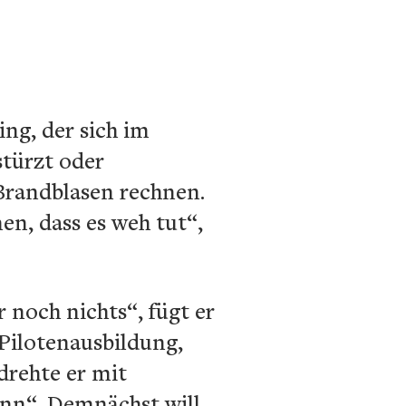
ing, der sich im
stürzt oder
Brandblasen rechnen.
n, dass es weh tut“,
 noch nichts“, fügt er
 Pilotenausbildung,
drehte er mit
nn“. Demnächst will