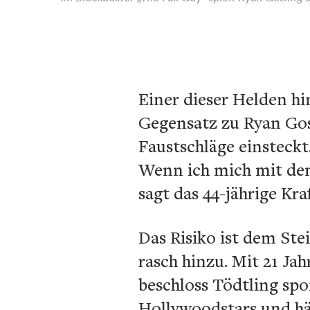
Einer dieser Helden hin
Gegensatz zu Ryan Gosl
Faustschläge einsteck
Wenn ich mich mit dem
sagt das 44-jährige Kr
Das Risiko ist dem Ste
rasch hinzu. Mit 21 Ja
beschloss Tödtling sp
Hollywoodstars und hä