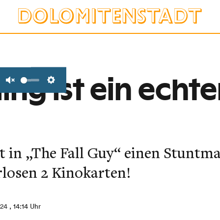
ing ist ein echter
Unmute
Settings
t in „The Fall Guy“ einen Stuntma
rlosen 2 Kinokarten!
024
, 14:14 Uhr