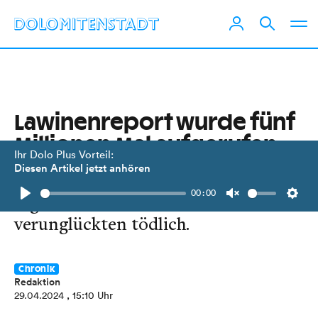
Lawinenreport wurde fünf
Millionen Mal aufgerufen
Ihr Dolo Plus Vorteil:
Diesen Artikel jetzt anhören
260 Lawinenabgänge wurden
00:00
registriert. Sieben Personen
Play
Unmute
Setti
verunglückten tödlich.
Chronik
Redaktion
29.04.2024
, 15:10 Uhr