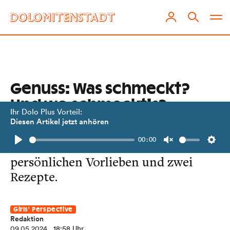
Genuss: Was schmeckt?
Und wo schmeckt’s?
Ihr Dolo Plus Vorteil:
Diesen Artikel jetzt anhören
Eine Podcast-Folge über das Essen!
00:00
Anna und Natalie verraten ihre
Play
Unmute
Setti
persönlichen Vorlieben und zwei
Rezepte.
Girls' Perspective
Redaktion
09.05.2024
, 18:58 Uhr