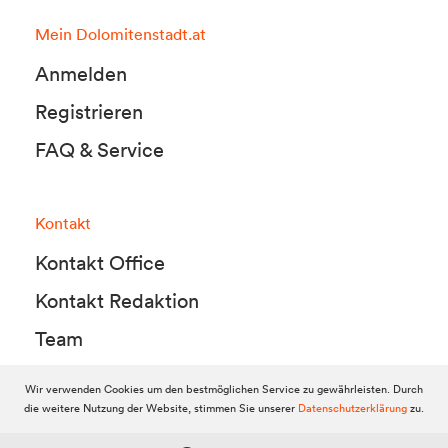
Mein Dolomitenstadt.at
Anmelden
Registrieren
FAQ & Service
Kontakt
Kontakt Office
Kontakt Redaktion
Team
Wir verwenden Cookies um den bestmöglichen Service zu gewährleisten. Durch
die weitere Nutzung der Website, stimmen Sie unserer
Datenschutzerklärung
zu.
© 2010-2026 Dolomitenstadt.at
Dolomitenstadt Media KG, Dolomitenstraße 1 / 7. Stock, 9900 Lienz,