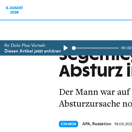
6. AUGUST
2026
Ihr Dolo Plus Vorteil:
00:00
Segelflie
Diesen Artikel jetzt anhören
Play
Absturz 
Der Mann war auf 
Absturzursache no
APA, Redaktion
19.05.20
Chronik