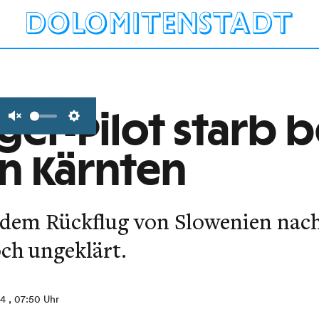
ger-Pilot starb b
Unmute
Settings
in Kärnten
dem Rückflug von Slowenien nach
ch ungeklärt.
24
, 07:50 Uhr