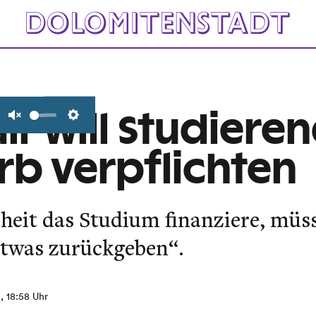
ir will Studiere
Unmute
Settings
rb verpflichten
nheit das Studium finanziere, müs
etwas zurückgeben“.
, 18:58 Uhr