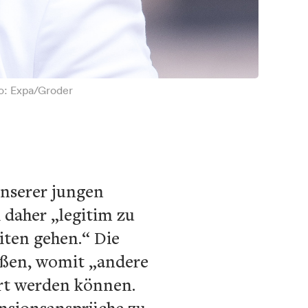
to: Expa/Groder
unserer jungen
 daher „legitim zu
iten gehen.“ Die
eßen, womit „andere
iert werden können.
ensionsansprüche zu