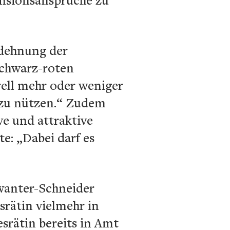
sdehnung der
schwarz-roten
rell mehr oder weniger
h zu nützen.“ Zudem
ve und attraktive
te: „Dabei darf es
wanter-Schneider
srätin vielmehr in
esrätin bereits in Amt