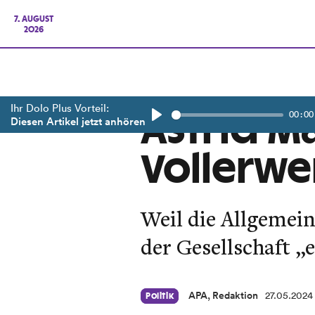
7. AUGUST
2026
Ihr Dolo Plus Vorteil:
00:00
Astrid Ma
Diesen Artikel jetzt anhören
Play
Vollerwe
Weil die Allgemei
der Gesellschaft „
APA, Redaktion
27.05.2024
Politik