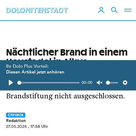
Nächtlicher Brand in einem
Heustadel in Alkus
Ihr Dolo Plus Vorteil:
Diesen Artikel jetzt anhören
Die Feuerwehr löschte den Brand. Es
00:00
wurde niemand verletzt.
Play
Unmute
Setti
Brandstiftung nicht ausgeschlossen.
Chronik
Redaktion
27.05.2024
, 17:58 Uhr