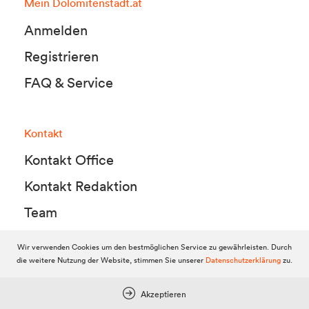
Mein Dolomitenstadt.at
Anmelden
Registrieren
FAQ & Service
Kontakt
Kontakt Office
Kontakt Redaktion
Team
Wir verwenden Cookies um den bestmöglichen Service zu gewährleisten. Durch
die weitere Nutzung der Website, stimmen Sie unserer
Datenschutzerklärung
zu.
© 2010-2026 Dolomitenstadt.at
Dolomitenstadt Media KG, Dolomitenstraße 1 / 7. Stock, 9900 Lienz,
Tel.:
04852 700500
Akzeptieren