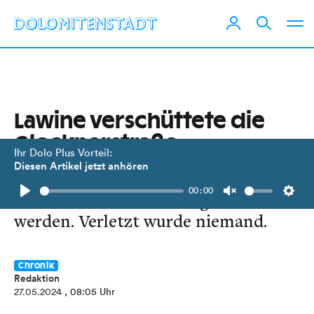
Lawine verschüttete die
Glocknerstraße
Ihr Dolo Plus Vorteil:
Diesen Artikel jetzt anhören
200 Meter vor der Kaiser-Franz-Josef
00:00
Höhe musste die Straße geräumt
Play
Unmute
Setti
werden. Verletzt wurde niemand.
Chronik
Redaktion
27.05.2024
, 08:05 Uhr