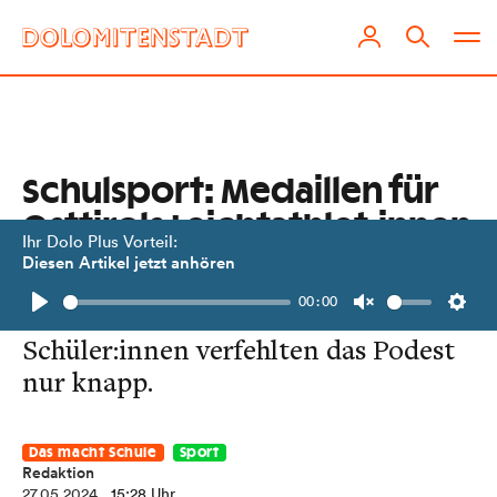
Schulsport: Medaillen für
Osttirols Leichtathlet:innen
Ihr Dolo Plus Vorteil:
Diesen Artikel jetzt anhören
Das BORG Lienz holte zweimal Gold
00:00
und einmal Bronze. Die HAK-
Play
Unmute
Setti
Schüler:innen verfehlten das Podest
nur knapp.
Das macht Schule
Sport
Redaktion
27.05.2024
, 15:28 Uhr