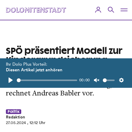
SPÖ präsentiert Modell zur
Kindergrundsicherung
Ihr Dolo Plus Vorteil:
Diesen Artikel jetzt anhören
500.000 Kinder würden profitieren.
00:00
Armut sei teurer als Absicherung,
Play
Unmute
Setti
rechnet Andreas Babler vor.
Politik
Redaktion
27.05.2024
, 12:12 Uhr