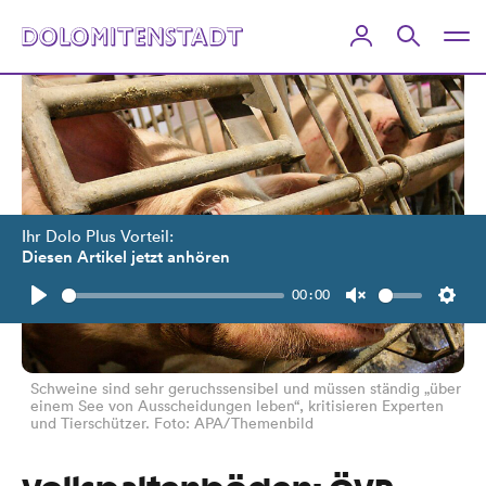
Ihr Dolo Plus Vorteil:
Diesen Artikel jetzt anhören
00:00
Play
Unmute
Setti
Schweine sind sehr geruchssensibel und müssen ständig „über
einem See von Ausscheidungen leben“, kritisieren Experten
und Tierschützer. Foto: APA/Themenbild