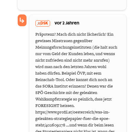
DSK
vor 2 Jahren
Präpotenz? Mach dich nicht lächerlich! Ein
gewisses Misstrauen gegenüber
Meinungsforschungsinstituten (die halt auch
nur vom Geld der Kunden leben, und wenns
nicht zufrieden sind nicht mehr anrufen)
wird man nach den letzten Jahren wohl
haben dürfen. Beispiel ÖVP, mit eem
Beinschab-Tool. Oder kannst dich noch an
das SORA Institut erinnern? Denen war die
SPÖ Geschichte mit der geleakten
Wahlkampfstrategie so peinlich, dass jetzt
FORESIGHT heissen.
https://www.profil.at/oesterreich/was-im-
geleakten-strategiepapier-fuer-die-spoe-
steht/402609278 ....und wenn dir beim lesen
des Strategiepapiers nicht klar ist, wann der