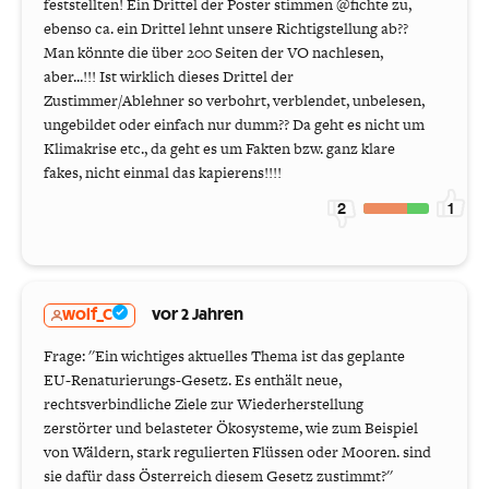
feststellten! Ein Drittel der Poster stimmen @fichte zu,
ebenso ca. ein Drittel lehnt unsere Richtigstellung ab??
Man könnte die über 200 Seiten der VO nachlesen,
aber...!!! Ist wirklich dieses Drittel der
Zustimmer/Ablehner so verbohrt, verblendet, unbelesen,
ungebildet oder einfach nur dumm?? Da geht es nicht um
Klimakrise etc., da geht es um Fakten bzw. ganz klare
fakes, nicht einmal das kapierens!!!!
2
1
wolf_C
vor 2 Jahren
Frage: ''Ein wichtiges aktuelles Thema ist das geplante
EU-Renaturierungs-Gesetz. Es enthält neue,
rechtsverbindliche Ziele zur Wiederherstellung
zerstörter und belasteter Ökosysteme, wie zum Beispiel
von Wäldern, stark regulierten Flüssen oder Mooren. sind
sie dafür dass Österreich diesem Gesetz zustimmt?''