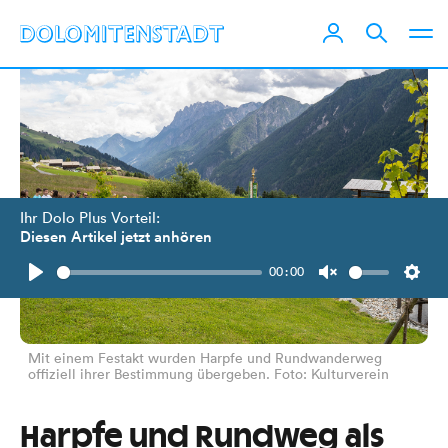
Ihr Dolo Plus Vorteil:
Diesen Artikel jetzt anhören
00:00
Play
Unmute
Setti
Mit einem Festakt wurden Harpfe und Rundwanderweg
offiziell ihrer Bestimmung übergeben. Foto: Kulturverein
Harpfe und Rundweg als