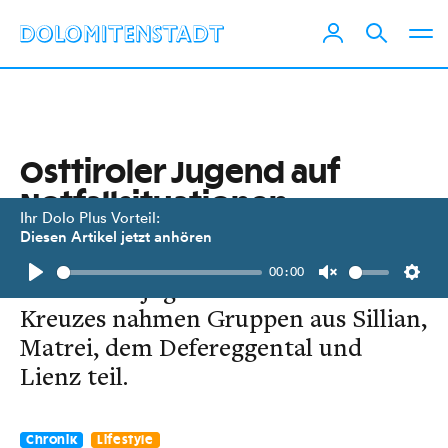
Osttiroler Jugend auf
Notfallsituationen
Ihr Dolo Plus Vorteil:
vorbereitet
Diesen Artikel jetzt anhören
00:00
Am Bezirksjugendbewerb des Roten
Play
Unmute
Setti
Kreuzes nahmen Gruppen aus Sillian,
Matrei, dem Defereggental und
Lienz teil.
Chronik
Lifestyle