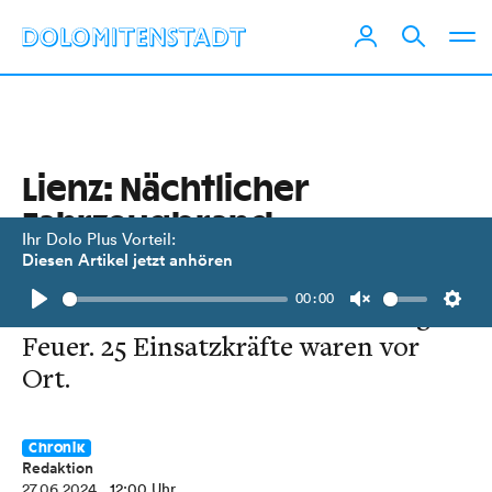
Lienz: Nächtlicher
Fahrzeugbrand
Ihr Dolo Plus Vorteil:
Diesen Artikel jetzt anhören
Aus noch unbekannter Ursache fing
00:00
ein Auto in der Moarfeld-Siedlung
Play
Unmute
Setti
Feuer. 25 Einsatzkräfte waren vor
Ort.
Chronik
Redaktion
27.06.2024
, 12:00 Uhr