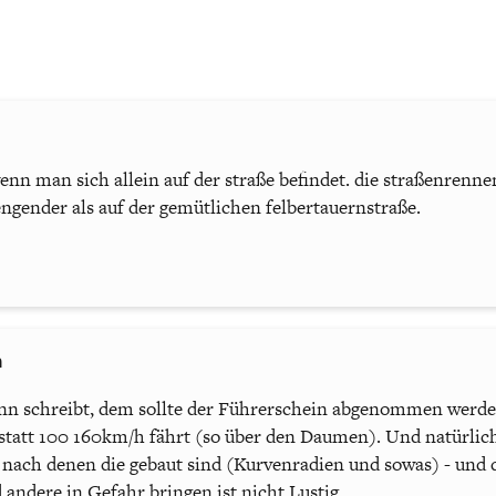
wenn man sich allein auf der straße befindet. die straßenrenne
rengender als auf der gemütlichen felbertauernstraße.
n
inn schreibt, dem sollte der Führerschein abgenommen werd
tatt 100 160km/h fährt (so über den Daumen). Und natürlich 
ach denen die gebaut sind (Kurvenradien und sowas) - und die
 andere in Gefahr bringen ist nicht Lustig.