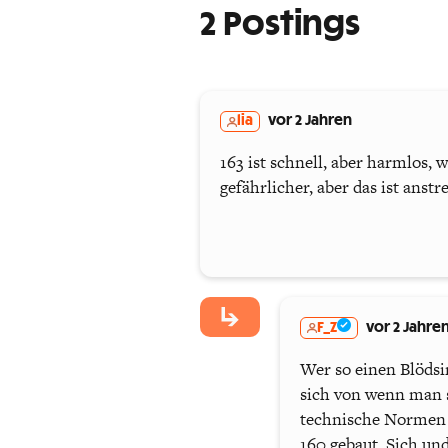
2 Postings
lia
vor 2 Jahren
163 ist schnell, aber harmlos, 
gefährlicher, aber das ist anst
F_Z
vor 2 Jahre
Wer so einen Blöds
sich von wenn man s
technische Normen n
160 gebaut. Sich und