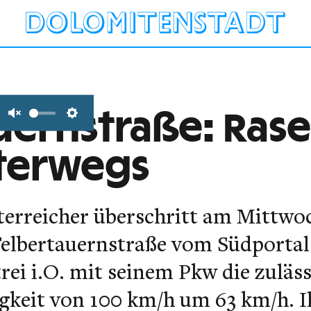
uernstraße: Rase
Unmute
Settings
terwegs
terreicher überschritt am Mittwoch
Felbertauernstraße vom Südportal 
ei i.O. mit seinem Pkw die zuläss
keit von 100 km/h um 63 km/h. 