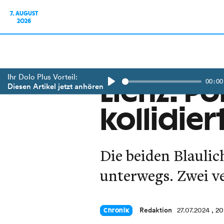
7. AUGUST
2026
Ihr Dolo Plus Vorteil:
00:00
Lienz: Po
Diesen Artikel jetzt anhören
Play
kollidier
Die beiden Blaulic
unterwegs. Zwei ve
Redaktion
27.07.2024
, 2
Chronik