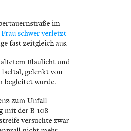
lbertauernstraße im
e Frau schwer verletzt
 fast zeitgleich aus.
haltetem Blaulicht und
Iseltal, gelenkt von
n begleitet wurde.
ienz zum Unfall
g mit der B-108
streife versuchte zwar
nprall nicht mehr