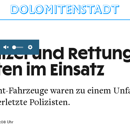
lizei und Rettun
Unmute
Settings
ten im Einsatz
ht-Fahrzeuge waren zu einem Unfa
rletzte Polizisten.
0:08 Uhr