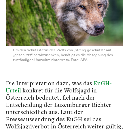
Um den Schutzstatus des Wolfs von „streng geschützt“ auf
„geschützt“ herabzusenken, benötigt es die Absegnung des
zuständigen Umweltministerrrats. Foto: APA
Die Interpretation dazu, was das
EuGH-
Urteil
konkret für die Wolfsjagd in
Österreich bedeutet, fiel nach der
Entscheidung der Luxemburger Richter
unterschiedlich aus. Laut der
Presseaussendung des EuGH sei das
Wolfsjagdverbot in Österreich weiter gültig,