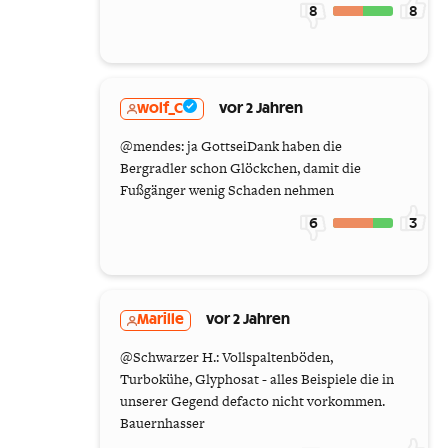
8
8
wolf_C
vor 2 Jahren
@mendes: ja GottseiDank haben die
Bergradler schon Glöckchen, damit die
Fußgänger wenig Schaden nehmen
6
3
Marille
vor 2 Jahren
@Schwarzer H.: Vollspaltenböden,
Turbokühe, Glyphosat - alles Beispiele die in
unserer Gegend defacto nicht vorkommen.
Bauernhasser