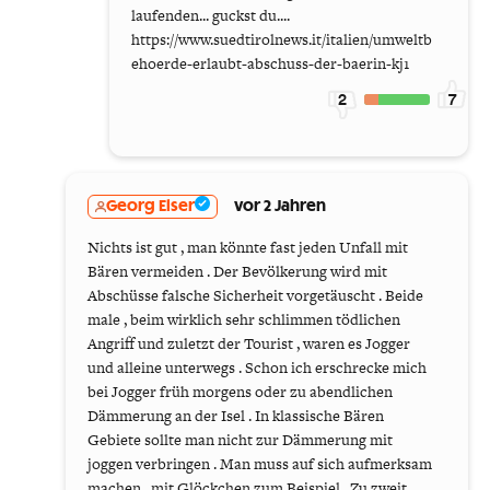
laufenden... guckst du....
https://www.suedtirolnews.it/italien/umweltb
ehoerde-erlaubt-abschuss-der-baerin-kj1
2
7
Georg Elser
vor 2 Jahren
Nichts ist gut , man könnte fast jeden Unfall mit
Bären vermeiden . Der Bevölkerung wird mit
Abschüsse falsche Sicherheit vorgetäuscht . Beide
male , beim wirklich sehr schlimmen tödlichen
Angriff und zuletzt der Tourist , waren es Jogger
und alleine unterwegs . Schon ich erschrecke mich
bei Jogger früh morgens oder zu abendlichen
Dämmerung an der Isel . In klassische Bären
Gebiete sollte man nicht zur Dämmerung mit
joggen verbringen . Man muss auf sich aufmerksam
machen , mit Glöckchen zum Beispiel . Zu zweit