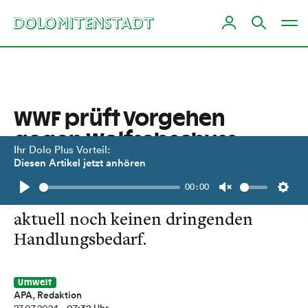
WWF prüft Vorgehen
gegen Wolfsabschuss-
Ihr Dolo Plus Vorteil:
Verordnungen
Diesen Artikel jetzt anhören
00:00
Die EU-Kommission in Brüssel sieht
Play
Unmute
Setti
aktuell noch keinen dringenden
Handlungsbedarf.
Umwelt
APA, Redaktion