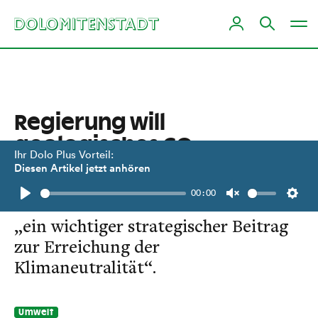
Regierung will
geologisches CO₂-
Ihr Dolo Plus Vorteil:
Speichern ermöglichen
Diesen Artikel jetzt anhören
00:00
Kohlenstoffdioxid zu bunkern sei
Play
Unmute
Setti
„ein wichtiger strategischer Beitrag
zur Erreichung der
Klimaneutralität“.
Umwelt