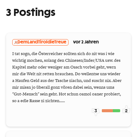
3 Postings
DemLandTiroldieTreue
vor 2 Jahren
I tat sogn, die Österreicher sollten sich do nit was i wie
wichtig mochen, solang den Chinesen/Inder/USA usw. des
Kapitel mehr oder weniger am Oasch vorbei geht, wern
mir die Welt nit retten brauchen. Do wellentse uns wieder
a Haufen Geld aus der Tasche ziachn, und suscht nix. Aber
mir missn jo überall gonz vören dabei sein, wenns ums
"Gut-Mensch" sein geht. Hot schun oamol oaner probiert,
so a edle Rasse zi zichten......
3
2