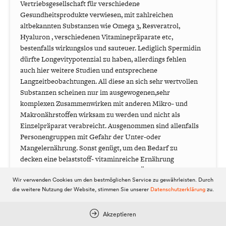
Vertriebsgesellschaft für verschiedene
Gesundheitsprodukte verwiesen, mit zahlreichen
altbekannten Substanzen wie Omega 3, Resveratrol,
Hyaluron , verschiedenen Vitaminepräparate etc,
bestenfalls wirkungslos und sauteuer. Lediglich Spermidin
dürfte Longevitypotenzial zu haben, allerdings fehlen
auch hier weitere Studien und entsprechene
Langzeitbeobachtungen. All diese an sich sehr wertvollen
Substanzen scheinen nur im ausgewogenen,sehr
komplexen Zusammenwirken mit anderen Mikro- und
Makronährstoffen wirksam zu werden und nicht als
Einzelpräparat verabreicht. Ausgenommen sind allenfalls
Personengruppen mit Gefahr der Unter-oder
Mangelernährung. Sonst genügt, um den Bedarf zu
decken eine belaststoff- vitaminreiche Ernährung
vorwiegend auf pflanzlicher Basis, mit Ölen reich an
Wir verwenden Cookies um den bestmöglichen Service zu gewährleisten. Durch
Omega3fettsäurn . (weiteres auf entsprechenden
die weitere Nutzung der Website, stimmen Sie unserer
Datenschutzerklärung
zu.
Ernährungswebsites nachzulesen) .Neben der
Vermeidung von Übergewicht ist ein lebenslanges
Ausdauer -, und auch Krafttraining von entscheidender
Akzeptieren
Bedeutung für ein gesundes, langes Leben (muß durchaus