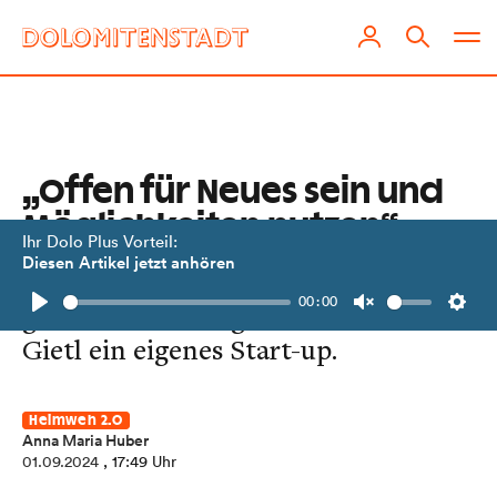
„Offen für Neues sein und
Möglichkeiten nutzen“
Ihr Dolo Plus Vorteil:
Diesen Artikel jetzt anhören
Fasziniert vom Thema „Longevity“
00:00
gründete der Jung-Mediziner Mario
Play
Unmute
Setti
Gietl ein eigenes Start-up.
Heimweh 2.0
Anna Maria Huber
01.09.2024
, 17:49 Uhr