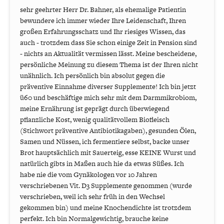
sehr geehrter Herr Dr. Bahner, als ehemalige Patientin
bewundere ich immer wieder Ihre Leidenschaft, Ihren
großen Erfahrungsschatz und Ihr riesiges Wissen, das
auch - trotzdem dass Sie schon einige Zeit in Pension sind
- nichts an Aktualität vermissen lässt. Meine bescheidene,
persönliche Meinung zu diesem Thema ist der Ihren nicht
unähnlich. Ich persönlich bin absolut gegen die
präventive Einnahme diverser Supplemente! Ich bin jetzt
ü60 und beschäftige mich sehr mit dem Darmmikrobiom,
meine Ernährung ist geprägt durch überwiegend
pflanzliche Kost, wenig qualitätvollem Biofleisch
(Stichwort präventive Antibiotikagaben), gesunden Ölen,
Samen und Nüssen, ich fermentiere selbst, backe unser
Brot hauptsächlich mit Sauerteig, esse KEINE Wurst und
natürlich gibts in Maßen auch hie da etwas Süßes. Ich
habe nie die vom Gynäkologen vor 10 Jahren
verschriebenen Vit. D3 Supplemente genommen (wurde
verschrieben, weil ich sehr früh in den Wechsel
gekommen bin) und meine Knochendichte ist trotzdem
perfekt. Ich bin Normalgewichtig, brauche keine