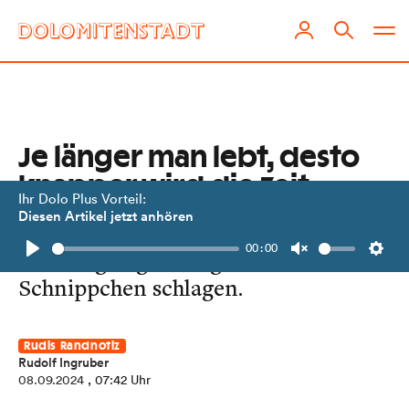
Je länger man lebt, desto
knapper wird die Zeit
Ihr Dolo Plus Vorteil:
Diesen Artikel jetzt anhören
Diesem Dilemma kann man durch
00:00
Nahrungsergänzungsmittel ein
Play
Unmute
Setti
Schnippchen schlagen.
Rudis Randnotiz
Rudolf Ingruber
08.09.2024
, 07:42 Uhr