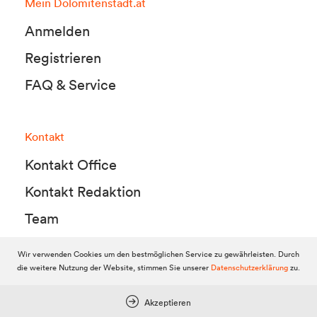
Mein Dolomitenstadt.at
Anmelden
Registrieren
FAQ & Service
Kontakt
Kontakt Office
Kontakt Redaktion
Team
Wir verwenden Cookies um den bestmöglichen Service zu gewährleisten. Durch
die weitere Nutzung der Website, stimmen Sie unserer
Datenschutzerklärung
zu.
© 2010-2026 Dolomitenstadt.at
Dolomitenstadt Media KG, Dolomitenstraße 1 / 7. Stock, 9900 Lienz,
Tel.:
04852 700500
Akzeptieren