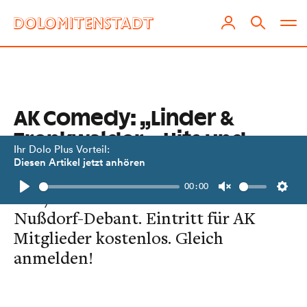
AK Comedy: „Linder &
Trenk­walder – Hits und
Ihr Dolo Plus Vorteil:
Raritäten“
Diesen Artikel jetzt anhören
00:00
Am 7. Oktober im Kultursaal
Play
Unmute
Setti
Nußdorf-Debant. Eintritt für AK
Mitglieder kostenlos. Gleich
anmelden!