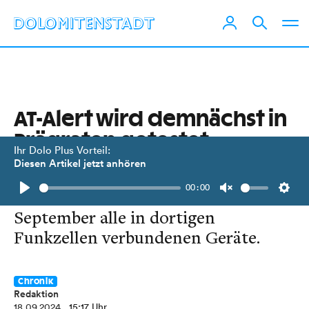
AT-Alert wird demnächst in
Prägraten getestet
Ihr Dolo Plus Vorteil:
Diesen Artikel jetzt anhören
Testwarnungen auf höchster
00:00
Warnstufe erhalten am 26.
Play
Unmute
Setti
September alle in dortigen
Funkzellen verbundenen Geräte.
Chronik
Redaktion
18.09.2024
, 15:17 Uhr