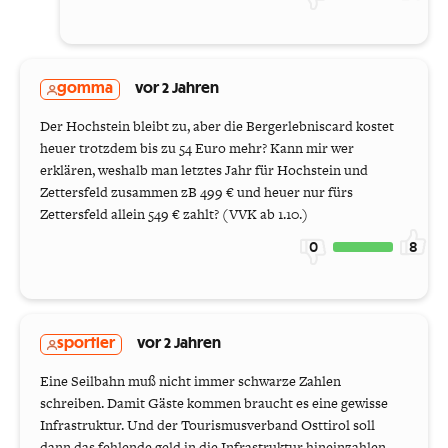
gomma
vor 2 Jahren
Der Hochstein bleibt zu, aber die Bergerlebniscard kostet
heuer trotzdem bis zu 54 Euro mehr? Kann mir wer
erklären, weshalb man letztes Jahr für Hochstein und
Zettersfeld zusammen zB 499 € und heuer nur fürs
Zettersfeld allein 549 € zahlt? (VVK ab 1.10.)
0
8
sportler
vor 2 Jahren
Eine Seilbahn muß nicht immer schwarze Zahlen
schreiben. Damit Gäste kommen braucht es eine gewisse
Infrastruktur. Und der Tourismusverband Osttirol soll
dann das fehlende geld in die Infrastruktur hineinzahlen.