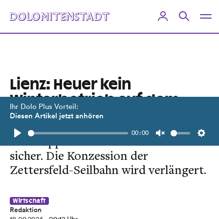
Lienz: Heuer kein
Winterbetrieb auf dem
Ihr Dolo Plus Vorteil:
Hochstein
Diesen Artikel jetzt anhören
00:00
Der Doppelsessellift ist nicht mehr
Play
Unmute
Setti
sicher. Die Konzession der
Zettersfeld-Seilbahn wird verlängert.
Wirtschaft
Redaktion