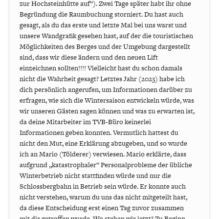
zur Hochsteinhütte auf“). Zwei Tage später habt ihr ohne
Begründung die Raumbuchung storniert. Du hast auch
gesagt, als du das erste und letzte Mal bei uns warst und
unsere Wandgrafik gesehen hast, auf der die touristischen
Möglichkeiten des Berges und der Umgebung dargestellt
sind, dass wir diese ändern und den neuen Lift
einzeichnen sollten!!!! Vielleicht hast du schon damals
nicht die Wahrheit gesagt? Letztes Jahr (2023) habe ich
dich persönlich angerufen, um Informationen darüber zu
erfragen, wie sich die Wintersaison entwickeln würde, was
wir unseren Gästen sagen können und was zu erwarten ist,
da deine Mitarbeiter im TVB-Büro keinerlei
Informationen geben konnten. Vermutlich hattest du
nicht den Mut, eine Erklärung abzugeben, und so wurde
ich an Mario (Tölderer) verwiesen. Mario erklärte, dass
aufgrund „katastrophaler“ Personalprobleme der übliche
Winterbetrieb nicht stattfinden würde und nur die
Schlossbergbahn in Betrieb sein würde. Er konnte auch
nicht verstehen, warum du uns das nicht mitgeteilt hast,
da diese Entscheidung erst einen Tag zuvor zusammen
mit dir getroffen wurde. Wo stehen wir jetzt? Zu Beginn