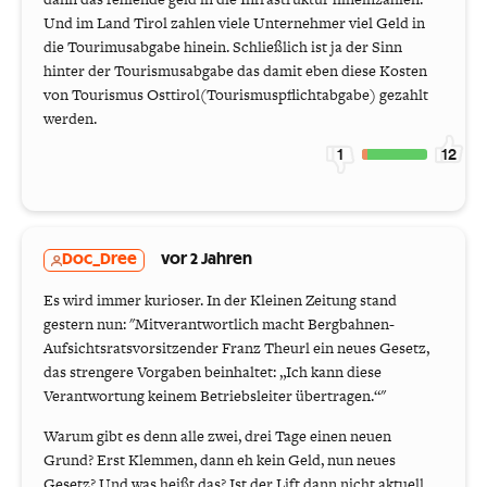
Und im Land Tirol zahlen viele Unternehmer viel Geld in
die Tourimusabgabe hinein. Schließlich ist ja der Sinn
hinter der Tourismusabgabe das damit eben diese Kosten
von Tourismus Osttirol(Tourismuspflichtabgabe) gezahlt
werden.
1
12
Doc_Dree
vor 2 Jahren
Es wird immer kurioser. In der Kleinen Zeitung stand
gestern nun: "Mitverantwortlich macht Bergbahnen-
Aufsichtsratsvorsitzender Franz Theurl ein neues Gesetz,
das strengere Vorgaben beinhaltet: „Ich kann diese
Verantwortung keinem Betriebsleiter übertragen.“"
Warum gibt es denn alle zwei, drei Tage einen neuen
Grund? Erst Klemmen, dann eh kein Geld, nun neues
Gesetz? Und was heißt das? Ist der Lift dann nicht aktuell