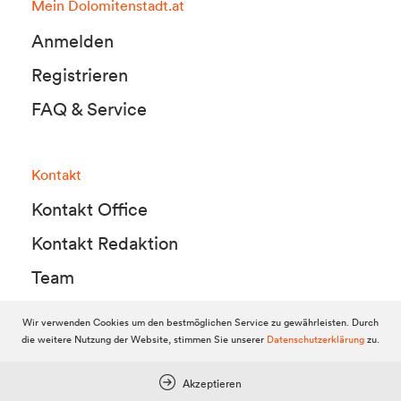
Mein Dolomitenstadt.at
Anmelden
Registrieren
FAQ & Service
Kontakt
Kontakt Office
Kontakt Redaktion
Team
Wir verwenden Cookies um den bestmöglichen Service zu gewährleisten. Durch
die weitere Nutzung der Website, stimmen Sie unserer
Datenschutzerklärung
zu.
© 2010-2026 Dolomitenstadt.at
Dolomitenstadt Media KG, Dolomitenstraße 1 / 7. Stock, 9900 Lienz,
Tel.:
04852 700500
Akzeptieren