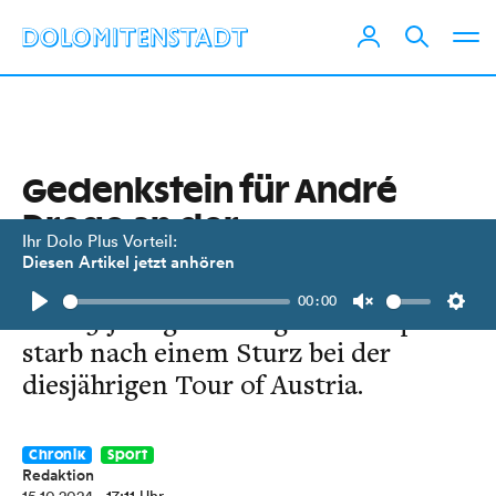
Gedenkstein für André
Drege an der
Ihr Dolo Plus Vorteil:
Glocknerstraße
Diesen Artikel jetzt anhören
00:00
Der 25-jährige norwegische Radprofi
Play
Unmute
Setti
starb nach einem Sturz bei der
diesjährigen Tour of Austria.
Chronik
Sport
Redaktion