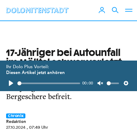
17-Jähriger bei Autounfall
im Mölltal schwer verletzt
Ihr Dolo Plus Vorteil:
Diesen Artikel jetzt anhören
Der Pkw überschlug sich mehrmals.
00:00
Der junge Lenker wurde mit der
Play
Unmute
Setti
Bergeschere befreit.
Chronik
Redaktion
27.10.2024
, 07:49 Uhr