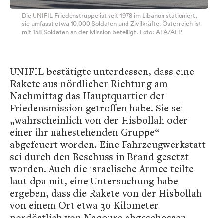
Die UNIFIL-Friedenstruppe ist seit 1978 im Libanon stationiert,
sie umfasst etwa 10.000 Soldaten und Zivilkräfte. Österreich ist
mit 158 Soldaten an der Mission beteiligt. Foto: APA/AFP
UNIFIL bestätigte unterdessen, dass eine
Rakete aus nördlicher Richtung am
Nachmittag das Hauptquartier der
Friedensmission getroffen habe. Sie sei
„wahrscheinlich von der Hisbollah oder
einer ihr nahestehenden Gruppe“
abgefeuert worden. Eine Fahrzeugwerkstatt
sei durch den Beschuss in Brand gesetzt
worden. Auch die israelische Armee teilte
laut dpa mit, eine Untersuchung habe
ergeben, dass die Rakete von der Hisbollah
von einem Ort etwa 30 Kilometer
nordöstlich von Naqoura abgeschossen