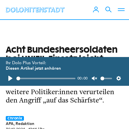
Acht Bundesheersoldaten
bei UNIFIL-Einsatz leicht
Ihr Dolo Plus Vorteil:
verletzt
Diesen Artikel jetzt anhören
00:00
Bundeskanzler Nehammer und
Play
Unmute
Setti
weitere Politiker:innen verurteilen
den Angriff „auf das Schärfste“.
Chronik
APA, Redaktion