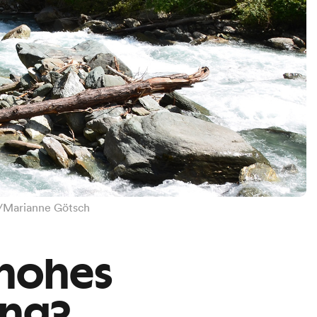
F/Marianne Götsch
 hohes
ung?