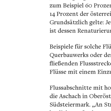
zum Beispiel 60 Prozen
14 Prozent der österre
Grundsätzlich gelte: J
ist dessen Renaturieru
Beispiele für solche F
Querbauwerks oder der
fließenden Flussstrec
Flüsse mit einem Einz
Flussabschnitte mit ho
die Aschach in Oberöste
Südsteiermark. „An St