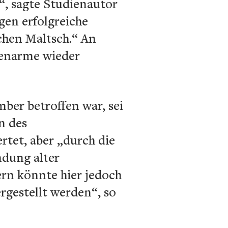
“, sagte Studienautor
gen erfolgreiche
chen Maltsch.“ An
tenarme wieder
ber betroffen war, sei
n des
tet, aber „durch die
ndung alter
rn könnte hier jedoch
gestellt werden“, so