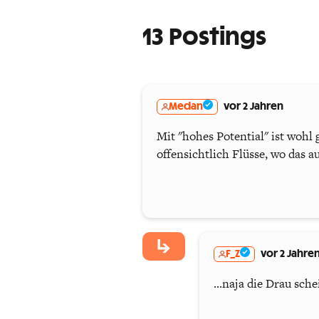
13 Postings
Medan
vor 2 Jahren
Mit "hohes Potential" ist wohl 
offensichtlich Flüsse, wo das
F_Z
vor 2 Jahre
...naja die Drau sche