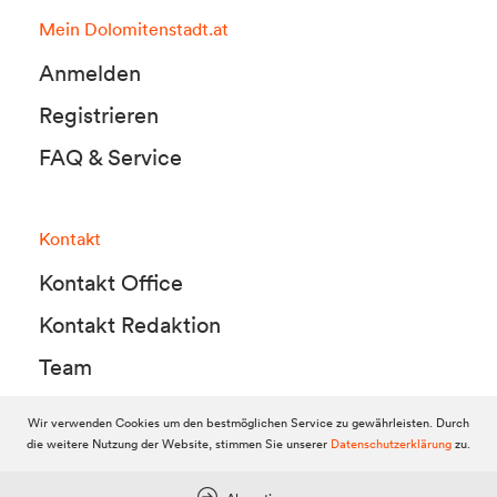
Mein Dolomitenstadt.at
Anmelden
Registrieren
FAQ & Service
Kontakt
Kontakt Office
Kontakt Redaktion
Team
Wir verwenden Cookies um den bestmöglichen Service zu gewährleisten. Durch
die weitere Nutzung der Website, stimmen Sie unserer
Datenschutzerklärung
zu.
© 2010-2026 Dolomitenstadt.at
Dolomitenstadt Media KG, Dolomitenstraße 1 / 7. Stock, 9900 Lienz,
Tel.:
04852 700500