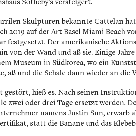
shaus Sotheby's versteigert.
kurrilen Skulpturen bekannte Cattelan ha
ich 2019 auf der Art Basel Miami Beach vo
ar festgesetzt. Der amerikanische Aktio
hin von der Wand und aß sie. Einige Jahre
einem Museum in Südkorea, wo ein Kunsts
e, aß und die Schale dann wieder an die 
 gestört, hieß es. Nach seinen Instruktion
e zwei oder drei Tage ersetzt werden. De
nternehmer namens Justin Sun, erwarb al
rtifikat, statt die Banane und das Klebeb