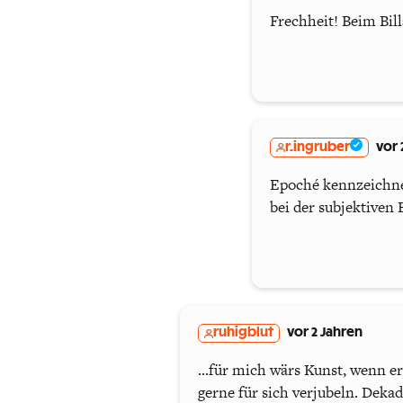
Frechheit! Beim Bill
r.ingruber
vor 
Epoché kennzeichnet
bei der subjektiven
ruhigblut
vor 2 Jahren
...für mich wärs Kunst, wenn e
gerne für sich verjubeln. Deka