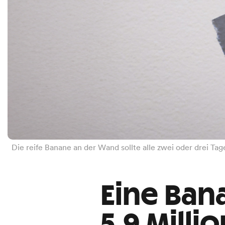
Die reife Banane an der Wand sollte alle zwei oder drei Ta
Eine Ban
5,9 Milli