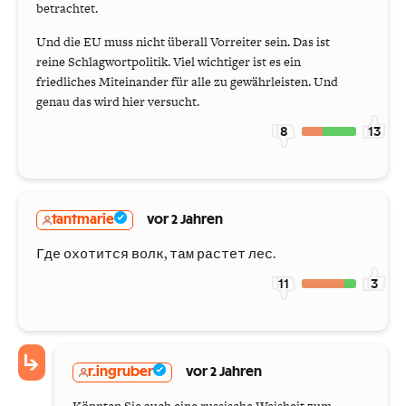
betrachtet.
Und die EU muss nicht überall Vorreiter sein. Das ist
reine Schlagwortpolitik. Viel wichtiger ist es ein
friedliches Miteinander für alle zu gewährleisten. Und
genau das wird hier versucht.
8
13
tantmarie
vor 2 Jahren
Где охотится волк, там растет лес.
11
3
r.ingruber
vor 2 Jahren