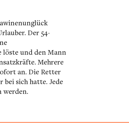
 Lawinenunglück
Urlauber. Der 54-
ine
e löste und den Mann
insatzkräfte. Mehrere
fort an. Die Retter
bei sich hatte. Jede
n werden.