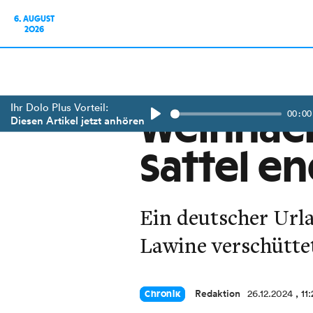
6. AUGUST
2026
Ihr Dolo Plus Vorteil:
00:00
Weihnach
Diesen Artikel jetzt anhören
Play
Sattel e
Ein deutscher Url
Lawine verschütte
Redaktion
26.12.2024
, 11
Chronik