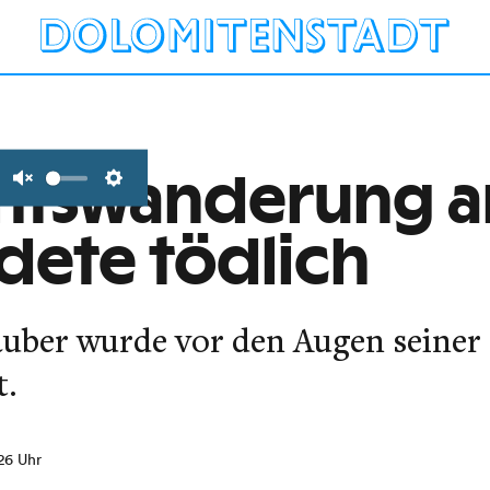
tswanderung am
Unmute
Settings
ndete tödlich
auber wurde vor den Augen seiner 
t.
:26 Uhr