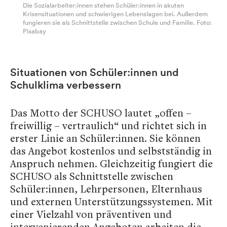
Die Sozialarbeiter:innen stehen Schüler:innen in akuten
Krisensituationen und schwierigen Lebenslagen bei. Außerdem
fungieren sie als Schnittstelle zwischen Schule und Familie. Foto:
Pixabay
Situationen von Schüler:innen und
Schulklima verbessern
Das Motto der SCHUSO lautet „offen –
freiwillig – vertraulich“ und richtet sich in
erster Linie an Schüler:innen. Sie können
das Angebot kostenlos und selbstständig in
Anspruch nehmen. Gleichzeitig fungiert die
SCHUSO als Schnittstelle zwischen
Schüler:innen, Lehrpersonen, Elternhaus
und externen Unterstützungssystemen. Mit
einer Vielzahl von präventiven und
intervenierenden Angeboten arbeiten die