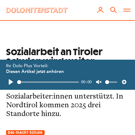
Sozialarbeit an Tiroler
Schulen wird weiter
Ihr Dolo Plus Vorteil:
ausgebaut
Diesen Artikel jetzt anhören
00:00
In Osttirol werden fünf Schulen von
Play
Unmute
Setti
Sozialarbeiter:innen unterstützt. In
Nordtirol kommen 2025 drei
Standorte hinzu.
Das macht Schule