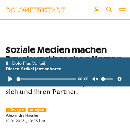
Soziale Medien machen
Druck und brechen Herzen
Ihr Dolo Plus Vorteil:
Diesen Artikel jetzt anhören
Durch Instagram und Co. stellen
00:00
Paare unrealistische Ansprüche an
Play
Unmute
Setti
sich und ihren Partner.
Lifestyle
Analyse
Alexandra Hassler
12.01.2025
, 10:26 Uhr