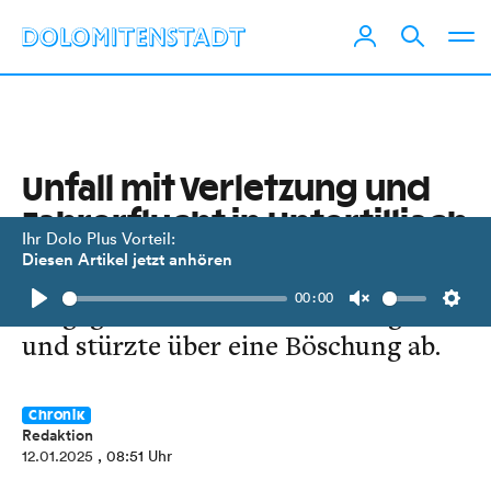
Unfall mit Verletzung und
Fahrerflucht in Untertilliach
Ihr Dolo Plus Vorteil:
Diesen Artikel jetzt anhören
Ein Lenker wich einem
00:00
entgegenkommenden Fahrzeug aus
Play
Unmute
Setti
und stürzte über eine Böschung ab.
Chronik
Redaktion
12.01.2025
, 08:51 Uhr