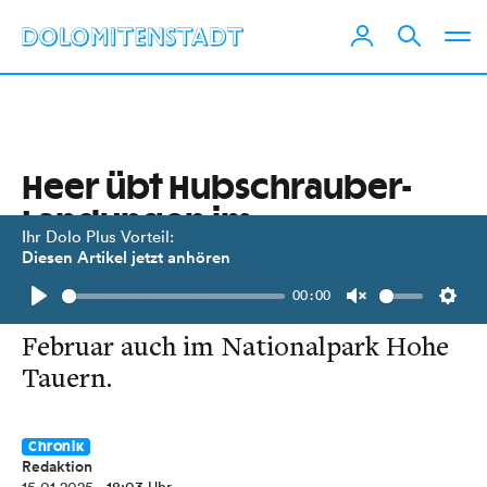
Heer übt Hubschrauber-
Landungen im
Ihr Dolo Plus Vorteil:
Hochgebirge
Diesen Artikel jetzt anhören
00:00
Trainiert wird zwischen 10. und 21.
Play
Unmute
Setti
Februar auch im Nationalpark Hohe
Tauern.
Chronik
Redaktion