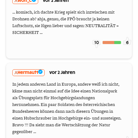
wolf_C
vor 2 Jahren
... komisch, ich dachte Krieg spielt sich inzwischen mit
Drohnen ab? ahja, genau, die FPÖ braucht ja keinen
Luftschutz, sie lügen lieber und sagen: NEUTRALITÄT =
SICHERHEIT ...
10
6
Hermaut1
vor 2 Jahren
In jedem anderen Land in Europa, andere weiß ich nicht,
käme man nicht einmal auf die Idee einen Nationalpark
als Übungsplatz für Hochgebirgslandungen
herzunehmen. Ein paar Soldaten des österreichischen
Bundesheeres können dann nach diesern Übungen in
einen Hubschrauber im Hochgebirge ein- und aussteigen.
Bravo !!! Da sieht man die Wertschätzung der Natur
gegenüber ...